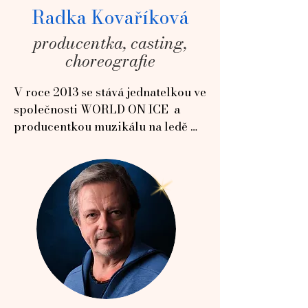
Radka Kovaříková
producentka, casting,
choreografie
V roce 2013 se stává jednatelkou ve 
společnosti WORLD ON ICE  a 
producentkou muzikálu na ledě 
Popelka. 

Mistryně světa v kategorii 
sportovních dvojic (1995) a 
profesionální mistryně světa (1995 
a 1997), olympionička (ZOH 
Albertville, ZOH Lillehammer). 

Jako první krasobruslařka na 
světě se stala představitelkou 