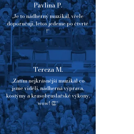
Pavlina P.
pozornost zaměřena na oblast 
scénografie a videa. Zkušenosti 
„Je to nádherný muzikál, vřele
ilustrátora a rutinu grafického 
doporučuji, letos jedeme po čtvrté
designéra dále uplatňuje při 
!“
přípravě krátkometrážních 
filmových produkcí jako je 
videoklip, dokument, reklama, a to 
jak při tvorbě storyboardů, tak v 
technologiích postprodukce.

Tereza M.
„Zatím nejkrásnější muzikál co
V muzikálu na ledě Popelka 
jsme viděli, nádherná výprava,
vytvořil nádhernou variabilní 
kostýmy a krasobruslařské výkony,
scénu a animovaný film 
wow! 👏“
doprovázející děj příběhu, jenž 
dodává celé show 3D charakter.